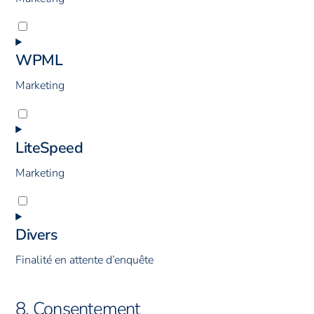
analytics
Consent
to
WPML
service
complianz
Marketing
Consent
to
LiteSpeed
service
wpml
Marketing
Consent
to
Divers
service
litespeed
Finalité en attente d’enquête
Consent
8. Consentement
to