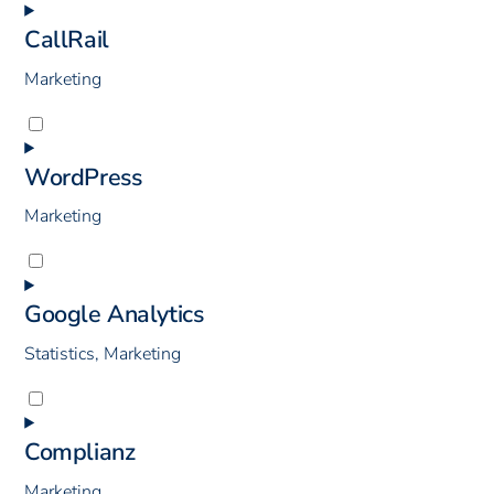
CallRail
Marketing
Consent
to
WordPress
service
callrail
Marketing
Consent
to
Google Analytics
service
wordpress
Statistics, Marketing
Consent
to
Complianz
service
google-
Marketing